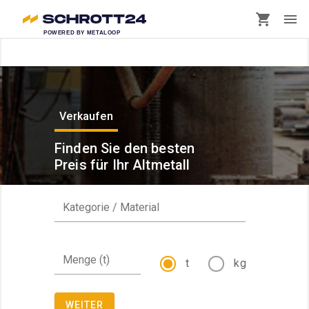
Home
/
Schrottpreise
POWERED BY METALOOP
Verkaufen
Finden Sie den besten
Preis für Ihr Altmetall
Kategorie / Material
Menge (t)
t
kg
WEITER