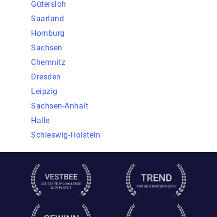
Gütersloh
Saarland
Homburg
Sachsen
Chemnitz
Dresden
Leipzig
Sachsen-Anhalt
Halle
Schleswig-Holstein