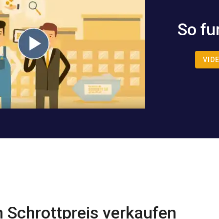
So fu
VID
n Schrottpreis verkaufen