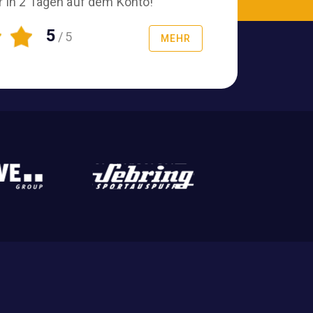
r in 2 Tagen auf dem Konto!
5
/5
MEHR