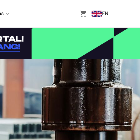
ns
EN
TAL!
ANG!