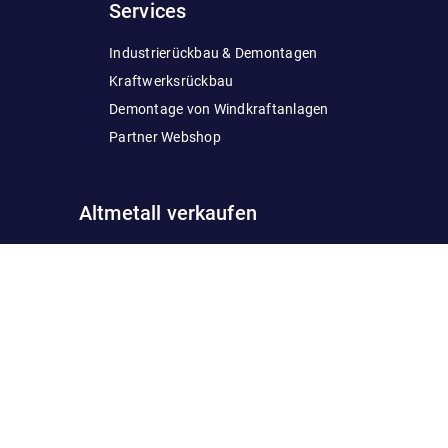
Services
Industrierückbau & Demontagen
Kraftwerksrückbau
Demontage von Windkraftanlagen
Partner Webshop
Altmetall verkaufen
Hartmetall verkaufen
Blei verkaufen
Edelstahl verkaufen
Legierungen
Zink verkaufen
verkaufen
Messing verkaufen
Zinn verkaufe
Kabel verkaufen
Kupfer verkaufen
Aluminium verkaufen
Eisen verkaufen
E-Schrott verkaufen
Stahl verkaufen