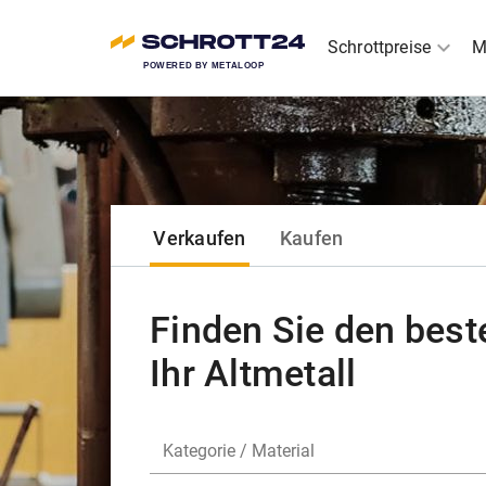
expand_more
Schrottpreise
M
POWERED BY METALOOP
Verkaufen
Kaufen
Finden Sie den beste
Ihr Altmetall