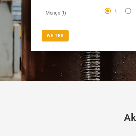
t
WEITER
Ak