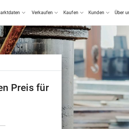
expand_more
expand_more
expand_more
expand_more
arktdaten
Verkaufen
Kaufen
Kunden
Über u
n Preis für