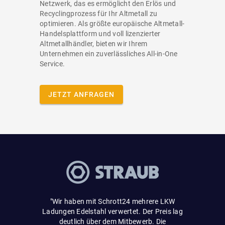
Netzwerk, das es ermöglicht den Erlös und
Recyclingprozess für Ihr Altmetall zu
optimieren. Als größte europäische Altmetall-
Handelsplattform und voll lizenzierter
Altmetallhändler, bieten wir Ihrem
Unternehmen ein zuverlässliches All-in-One
Service.
JETZT ANFRAGEN
"Sehr einf
und fair
r wurde zu
gemacht u
"Wir haben mit Schrott24 mehrere LKW
urchgeführt.
mit persönl
Ladungen Edelstahl verwertet. Der Preis lag
der Ihre
Paket gesc
deutlich über dem Mitbewerb. Die