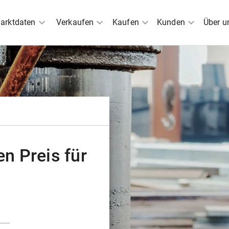
expand_more
expand_more
expand_more
expand_more
arktdaten
Verkaufen
Kaufen
Kunden
Über u
n Preis für