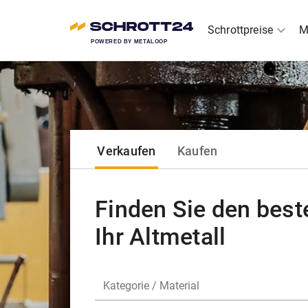
expand_more
Schrottpreise
M
POWERED BY METALOOP
Verkaufen
Kaufen
Finden Sie den beste
Ihr Altmetall