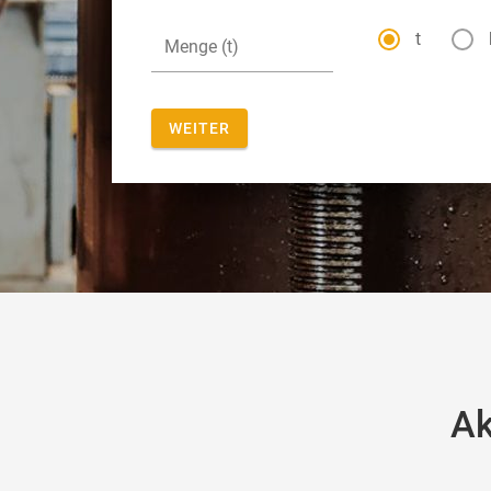
t
WEITER
Ak