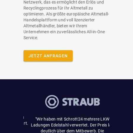
Netzwerk, das es ermöglicht den Erlös und
Recyclingprozess für Ihr Altmetall zu
optimieren. Als größte europäische Altmetall-
Handelsplattform und voll lizenzierter
Altmetallhändler, bieten wir Ihrem
Unternehmen ein zuverlässliches All-in-One
Service.
JETZT ANFRAGEN
"Sehr einf
und fair
r wurde zu
gemacht u
"Wir haben mit Schrott24 mehrere LKW
urchgeführt.
mit persönl
Ladungen Edelstahl verwertet. Der Preis lag
der Ihre
Paket gesc
deutlich über dem Mitbewerb. Die