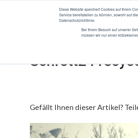
Diese Website speichert Cookies auf Ihrem Co
expand_more
Schrottpreise
Ver
Service bereitstellen zu können, sowohl auf d
Datenschutzrichtlinie.
Bei Ihrem Besuch auf unserer Sei
Home
/
Schrott24 recycelt Geldkisten für Nationalbank
müssen wir nur einen klitzekleine
Schrott24 recyce
Gefällt Ihnen dieser Artikel? Tei