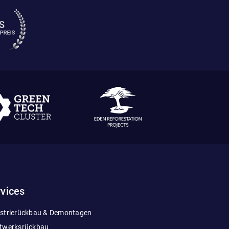
vices
strierückbau & Demontagen
ftwerksrückbau