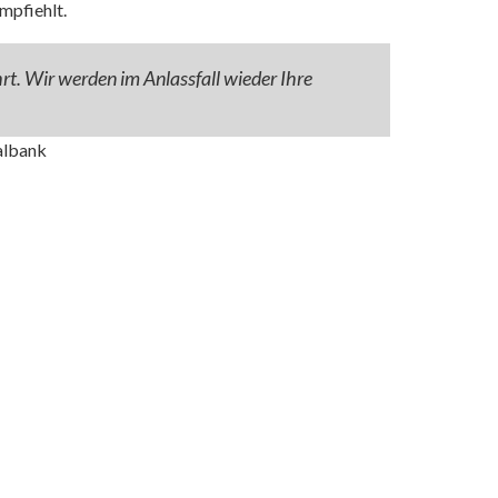
mpfiehlt.
t. Wir werden im Anlassfall wieder Ihre
albank