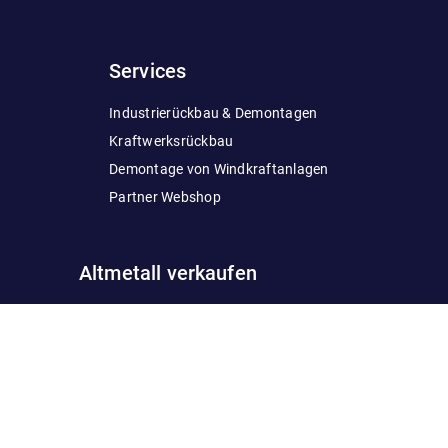
Services
Industrierückbau & Demontagen
Kraftwerksrückbau
Demontage von Windkraftanlagen
Partner Webshop
Altmetall verkaufen
Hartmetall verkaufen
Blei verkaufen
Edelstahl verkaufen
Legierungen
Zink verkaufen
verkaufen
Messing verkaufen
Zinn verkaufe
Kabel verkaufen
Kupfer verkaufen