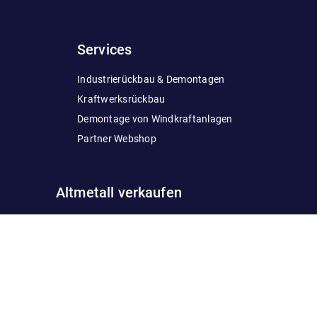
Services
Industrierückbau & Demontagen
Kraftwerksrückbau
Demontage von Windkraftanlagen
Partner Webshop
Altmetall verkaufen
Hartmetall verkaufen
Blei verkaufen
Edelstahl verkaufen
Legierungen
Zink verkaufen
verkaufen
Messing verkaufen
Zinn verkaufe
Kabel verkaufen
Kupfer verkaufen