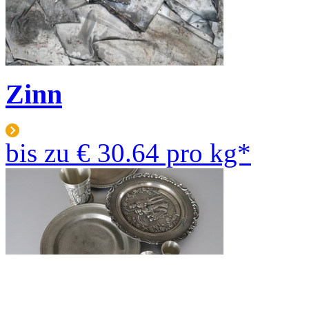
Zinn
bis zu
€ 30.64
pro kg*