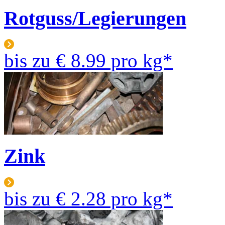
Rotguss/Legierungen
bis zu
€ 8.99
pro kg*
Zink
bis zu
€ 2.28
pro kg*