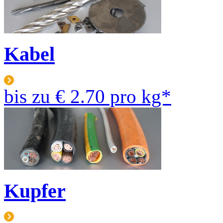
Kabel
bis zu
€ 2.70
pro kg*
Kupfer